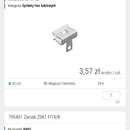
Kategoria:
Systemy tras kablowych
3,57 zł
brutto / szt.
50 szt.
Magazyn Centralny
24 h
szt.
795401 Zacisk ZSK1 FI19/8
Producent:
BAKS