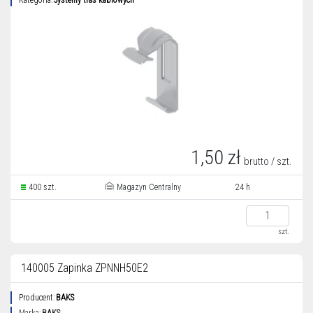
Kategoria:
Systemy tras kablowych
1,50 zł
brutto / szt.
400 szt.
Magazyn Centralny
24 h
szt.
140005 Zapinka ZPNNH50E2
Producent:
BAKS