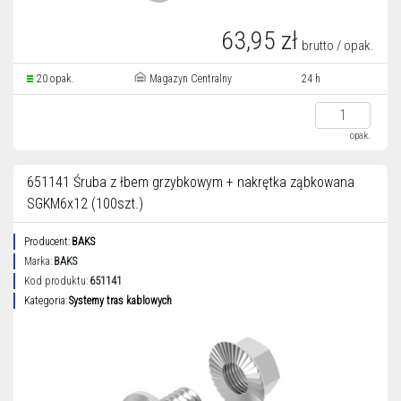
63,95 zł
brutto / opak.
20 opak.
Magazyn Centralny
24 h
opak.
651141 Śruba z łbem grzybkowym + nakrętka ząbkowana
SGKM6x12 (100szt.)
Producent:
BAKS
Marka:
BAKS
Kod produktu:
651141
Kategoria:
Systemy tras kablowych