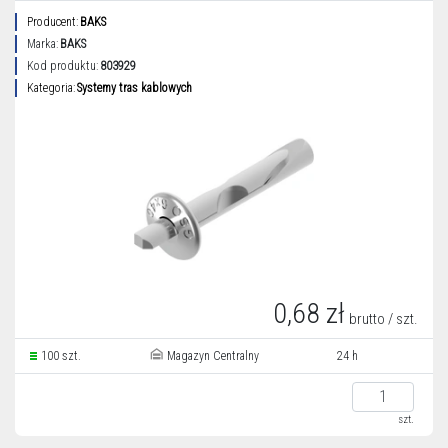
Producent:
BAKS
Marka:
BAKS
Kod produktu:
803929
Kategoria:
Systemy tras kablowych
0,68 zł
brutto / szt.
100 szt.
Magazyn Centralny
24 h
szt.