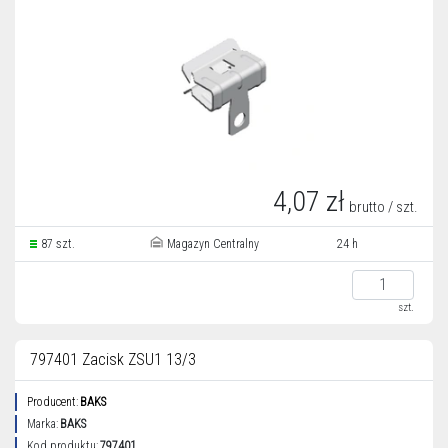
4,07 zł
brutto / szt.
87 szt.
Magazyn Centralny
24 h
szt.
797401 Zacisk ZSU1 13/3
Producent:
BAKS
Marka:
BAKS
Kod produktu:
797401