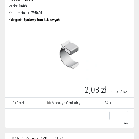
Marka:
BAKS
Kod produktu:
795401
Kategoria:
Systemy tras kablowych
2,08 zł
brutto / szt.
140 szt.
Magazyn Centralny
24 h
szt.
794501 Zacisk ZSK1 FI19/4