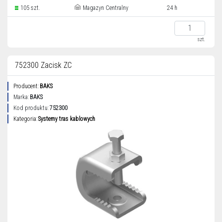
105 szt.
Magazyn Centralny
24 h
szt.
752300 Zacisk ZC
Producent:
BAKS
Marka:
BAKS
Kod produktu:
752300
Kategoria:
Systemy tras kablowych