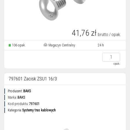
41,76 zł
brutto / opak.
106 opak.
Magazyn Centralny
24 h
opak.
797601 Zacisk ZSU1 16/3
Producent:
BAKS
Marka:
BAKS
Kod produktu:
797601
Kategoria:
Systemy tras kablowych