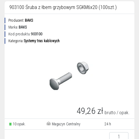
903100 Śruba z łbem grzybowym SGKM6x20 (100szt.)
Producent:
BAKS
Marka:
BAKS
Kod produktu:
903100
Kategoria:
Systemy tras kablowych
49,26 zł
brutto / opak.
10 opak.
Magazyn Centralny
24 h