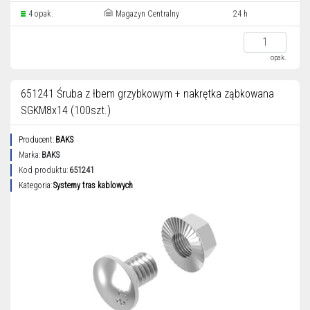
4 opak.
Magazyn Centralny
24 h
opak.
651241 Śruba z łbem grzybkowym + nakrętka ząbkowana
SGKM8x14 (100szt.)
Producent:
BAKS
Marka:
BAKS
Kod produktu:
651241
Kategoria:
Systemy tras kablowych