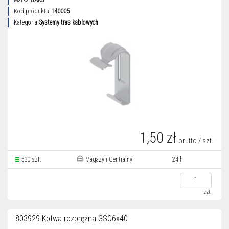
Marka:
BAKS
Kod produktu:
140005
Kategoria:
Systemy tras kablowych
1,50 zł
brutto / szt.
530 szt.
Magazyn Centralny
24 h
szt.
803929 Kotwa rozprężna GSO6x40