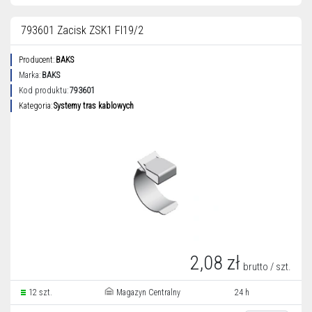
793601 Zacisk ZSK1 FI19/2
Producent:
BAKS
Marka:
BAKS
Kod produktu:
793601
Kategoria:
Systemy tras kablowych
2,08 zł
brutto / szt.
12 szt.
Magazyn Centralny
24 h