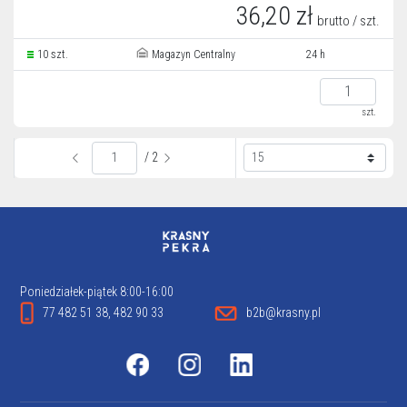
36,20 zł
brutto / szt.
10 szt.
Magazyn Centralny
24 h
szt.
/ 2
Poniedziałek-piątek 8:00-16:00
77 482 51 38, 482 90 33
b2b@krasny.pl