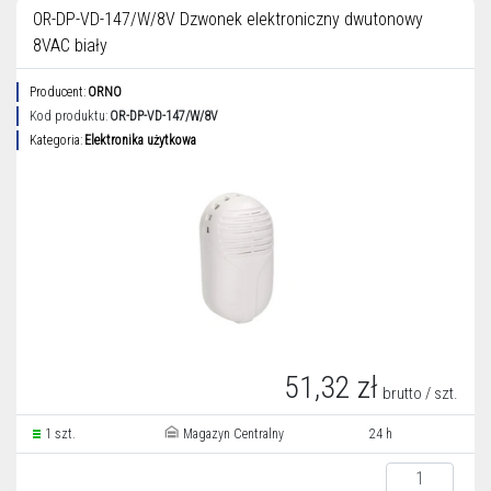
OR-DP-VD-147/W/8V Dzwonek elektroniczny dwutonowy
8VAC biały
Producent:
ORNO
Kod produktu:
OR-DP-VD-147/W/8V
Kategoria:
Elektronika użytkowa
51,32 zł
brutto / szt.
1 szt.
Magazyn Centralny
24 h