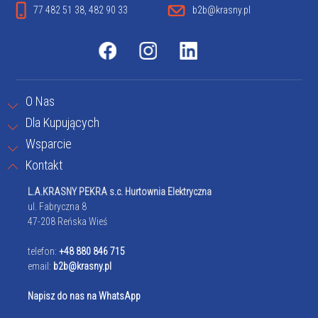
77 482 51 38, 482 90 33
b2b@krasny.pl
O Nas
Dla Kupujących
Wsparcie
Kontakt
L.A.KRASNY PEKRA s.c. Hurtownia Elektryczna
ul. Fabryczna 8
47-208 Reńska Wieś
telefon:
+48 880 846 715
email:
b2b@krasny.pl
Napisz do nas na WhatsApp