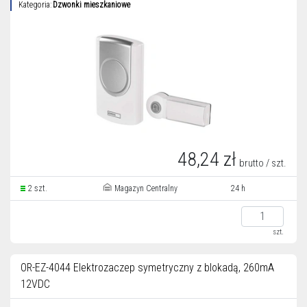
Kategoria:
Dzwonki mieszkaniowe
48,24 zł
brutto / szt.
2 szt.
Magazyn Centralny
24 h
szt.
OR-EZ-4044 Elektrozaczep symetryczny z blokadą, 260mA
12VDC