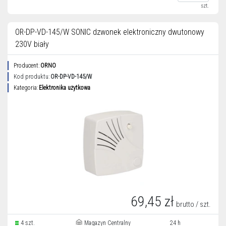
szt.
OR-DP-VD-145/W SONIC dzwonek elektroniczny dwutonowy
230V biały
Producent:
ORNO
Kod produktu:
OR-DP-VD-145/W
Kategoria:
Elektronika użytkowa
69,45 zł
brutto / szt.
4 szt.
Magazyn Centralny
24 h