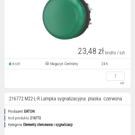
23,48 zł
brutto / szt.
6 szt.
Magazyn Centralny
24 h
szt.
216772 M22-L-R Lampka sygnalizacyjna. płaska. czerwona
Producent:
EATON
Kod produktu:
216772
Kategoria:
Elementy sterowania i sygnalizacji