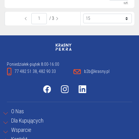
szt.
/ 3
Poniedziałek-piątek 8:00-16:00
77 482 51 38, 482 90 33
b2b@krasny.pl
O Nas
Dla Kupujących
Wsparcie