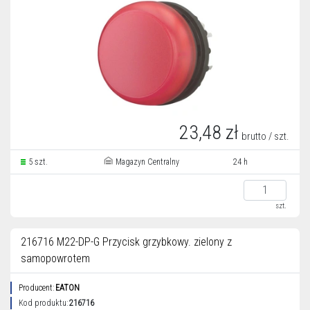
23,48 zł
brutto / szt.
5 szt.
Magazyn Centralny
24 h
szt.
216716 M22-DP-G Przycisk grzybkowy. zielony z
samopowrotem
Producent:
EATON
Kod produktu:
216716