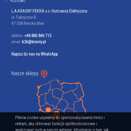
Kontakt
L.A.KRASNY PEKRA s.c. Hurtownia Elektryczna
ul. Fabryczna 8
47-208 Reńska Wieś
telefon:
+48 880 846 715
email:
b2b@krasny.pl
Napisz do nas na WhatsApp
Nasze sklepy
Plików cookie używamy do spersonalizowania treści i
reklam, aby oferować funkcje społecznościowe i
analizować ruch w naszej witrynie. Informacje o tym, jak