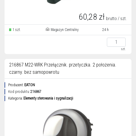
60,28 zł
brutto / szt.
1 szt.
Magazyn Centralny
24 h
szt.
216867 M22-WRK Przełącznik. przetyczka. 2 położenia.
czarny. bez samopowrotu
Producent:
EATON
Kod produktu:
216867
Kategoria:
Elementy sterowania i sygnalizacji