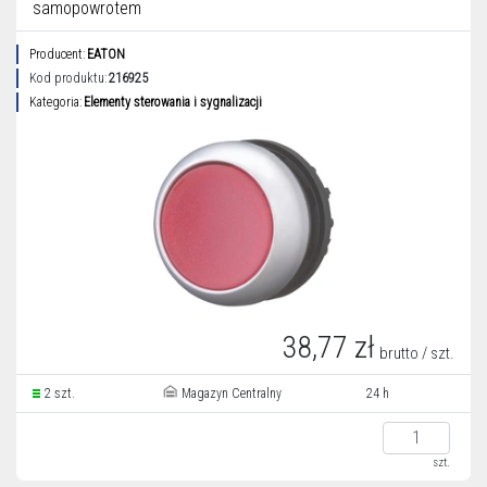
samopowrotem
Producent:
EATON
Kod produktu:
216925
Kategoria:
Elementy sterowania i sygnalizacji
38,77 zł
brutto / szt.
2 szt.
Magazyn Centralny
24 h
szt.