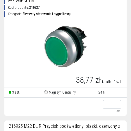
Producent:
EATON
Kod produktu:
216927
Kategoria:
Elementy sterowania i sygnalizacji
38,77 zł
brutto / szt.
3 szt.
Magazyn Centralny
24 h
szt.
216925 M22-DL-R Przycisk podświetlony. płaski. czerwony z