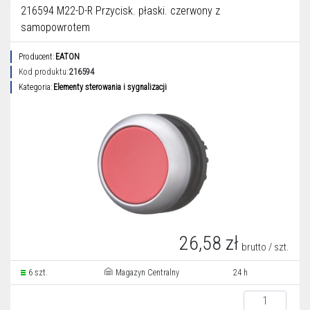
216594 M22-D-R Przycisk. płaski. czerwony z
samopowrotem
Producent:
EATON
Kod produktu:
216594
Kategoria:
Elementy sterowania i sygnalizacji
26,58 zł
brutto / szt.
6 szt.
Magazyn Centralny
24 h