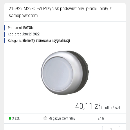
216922 M22-DL-W Przycisk podświetlony. płaski. biały z
samopowrotem
Producent:
EATON
Kod produktu:
216922
Kategoria:
Elementy sterowania i sygnalizacji
40,11 zł
brutto / szt.
3 szt.
Magazyn Centralny
24 h