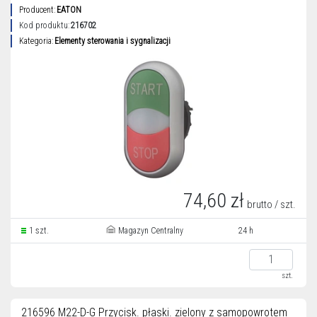
Producent:
EATON
Kod produktu:
216702
Kategoria:
Elementy sterowania i sygnalizacji
74,60 zł
brutto / szt.
1 szt.
Magazyn Centralny
24 h
szt.
216596 M22-D-G Przycisk. płaski. zielony z samopowrotem