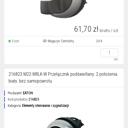
61,70 zł
brutto / szt.
5 szt.
Magazyn Centralny
24 h
szt.
216823 M22-WRLK-W Przełącznik podświetlany. 2 położenia.
biały. bez samopowrotu
Producent:
EATON
Kod produktu:
216823
Kategoria:
Elementy sterowania i sygnalizacji