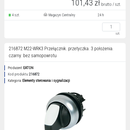
101,43 zł
brutto / szt.
4 szt.
Magazyn Centralny
24 h
szt.
216872 M22-WRK3 Przełącznik. przetyczka. 3 położenia.
czarny. bez samopowrotu
Producent:
EATON
Kod produktu:
216872
Kategoria:
Elementy sterowania i sygnalizacji