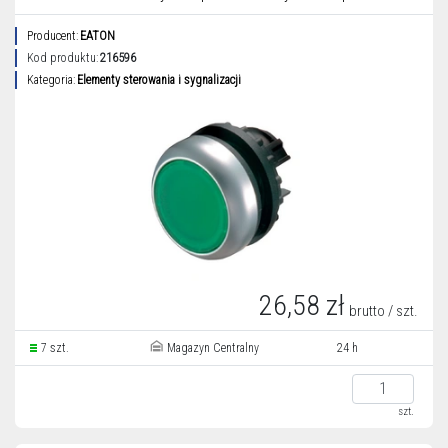
Producent:
EATON
Kod produktu:
216596
Kategoria:
Elementy sterowania i sygnalizacji
26,58 zł
brutto / szt.
7 szt.
Magazyn Centralny
24 h
szt.