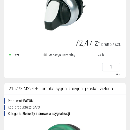
72,47 zł
brutto / szt.
1 szt.
Magazyn Centralny
24 h
szt.
216773 M22-L-G Lampka sygnalizacyjna. płaska. zielona
Producent:
EATON
Kod produktu:
216773
Kategoria:
Elementy sterowania i sygnalizacji