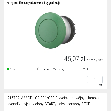
Kategoria:
Elementy sterowania i sygnalizacji
45,07 zł
brutto / szt.
1 szt.
Magazyn Centralny
24 h
szt.
216702 M22-DDL-GR-GB1/GB0 Przycisk podwójny. +lampka
sygnalizacyjna. zielony START/biały/czerwony STOP