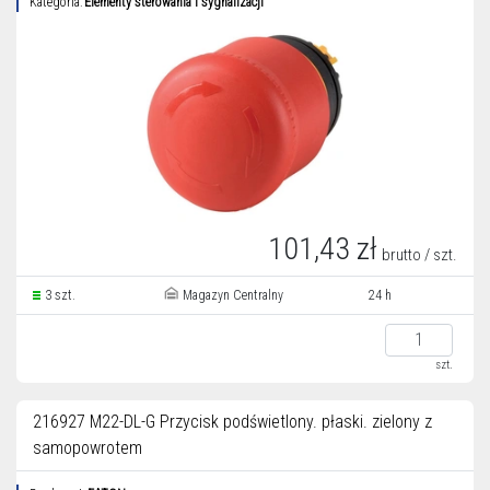
Kategoria:
Elementy sterowania i sygnalizacji
101,43 zł
brutto / szt.
3 szt.
Magazyn Centralny
24 h
szt.
216927 M22-DL-G Przycisk podświetlony. płaski. zielony z
samopowrotem