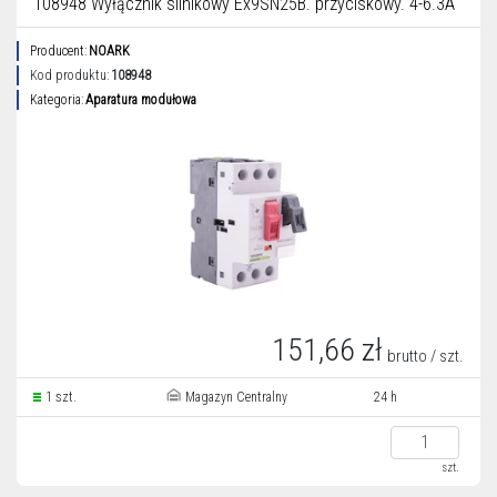
108948 Wyłącznik silnikowy Ex9SN25B. przyciskowy. 4-6.3A
Producent:
NOARK
Kod produktu:
108948
Kategoria:
Aparatura modułowa
151,66 zł
brutto / szt.
1 szt.
Magazyn Centralny
24 h
szt.