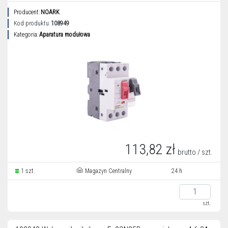
Producent:
NOARK
Kod produktu:
108949
Kategoria:
Aparatura modułowa
113,82 zł
brutto / szt.
1 szt.
Magazyn Centralny
24 h
szt.