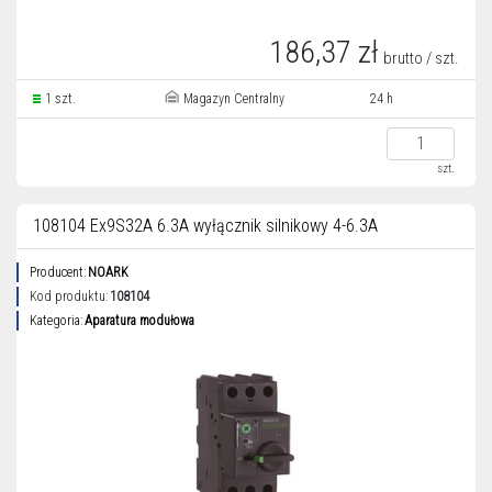
186,37 zł
brutto / szt.
1 szt.
Magazyn Centralny
24 h
szt.
108104 Ex9S32A 6.3A wyłącznik silnikowy 4-6.3A
Producent:
NOARK
Kod produktu:
108104
Kategoria:
Aparatura modułowa