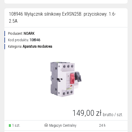
108946 Wyłącznik silnikowy Ex9SN25B. przyciskowy. 1.6-
2.5A
Producent:
NOARK
Kod produktu:
108946
Kategoria:
Aparatura modułowa
149,00 zł
brutto / szt.
1 szt.
Magazyn Centralny
24 h