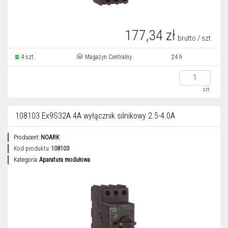
177,34 zł
brutto / szt.
4 szt.
Magazyn Centralny
24 h
szt.
108103 Ex9S32A 4A wyłącznik silnikowy 2.5-4.0A
Producent:
NOARK
Kod produktu:
108103
Kategoria:
Aparatura modułowa