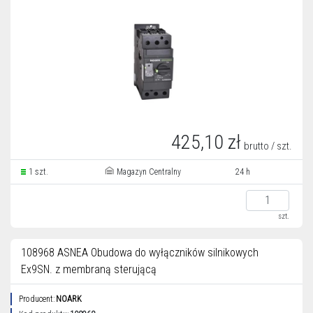
425,10 zł
brutto / szt.
1 szt.
Magazyn Centralny
24 h
szt.
108968 ASNEA Obudowa do wyłączników silnikowych
Ex9SN. z membraną sterującą
Producent:
NOARK