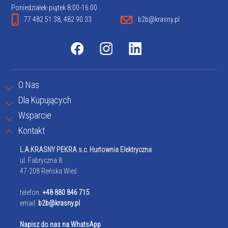
Poniedziałek-piątek 8:00-16:00
77 482 51 38, 482 90 33
b2b@krasny.pl
O Nas
Dla Kupujących
Wsparcie
Kontakt
L.A.KRASNY PEKRA s.c. Hurtownia Elektryczna
ul. Fabryczna 8
47-208 Reńska Wieś
telefon:
+48 880 846 715
email:
b2b@krasny.pl
Napisz do nas na WhatsApp