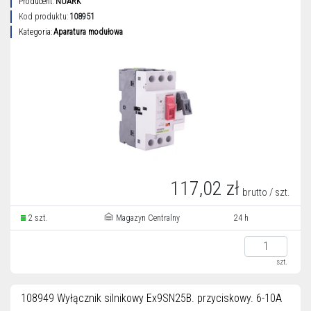
Producent:
NOARK
Kod produktu:
108951
Kategoria:
Aparatura modułowa
117,02 zł
brutto / szt.
2 szt.
Magazyn Centralny
24 h
szt.
108949 Wyłącznik silnikowy Ex9SN25B. przyciskowy. 6-10A