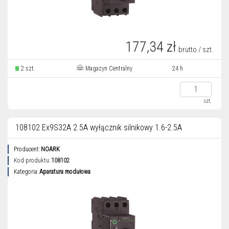
177,34 zł
brutto / szt.
2 szt.
Magazyn Centralny
24 h
szt.
108102 Ex9S32A 2.5A wyłącznik silnikowy 1.6-2.5A
Producent:
NOARK
Kod produktu:
108102
Kategoria:
Aparatura modułowa