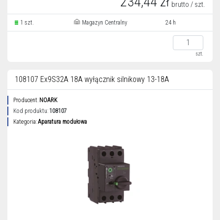
234,44 zł
brutto / szt.
1 szt.
Magazyn Centralny
24 h
szt.
108107 Ex9S32A 18A wyłącznik silnikowy 13-18A
Producent:
NOARK
Kod produktu:
108107
Kategoria:
Aparatura modułowa