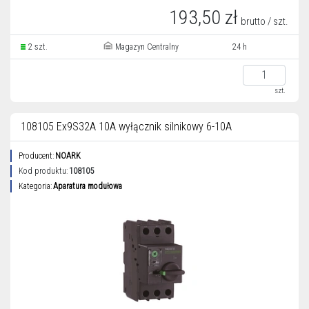
193,50 zł
brutto / szt.
2 szt.
Magazyn Centralny
24 h
szt.
108105 Ex9S32A 10A wyłącznik silnikowy 6-10A
Producent:
NOARK
Kod produktu:
108105
Kategoria:
Aparatura modułowa