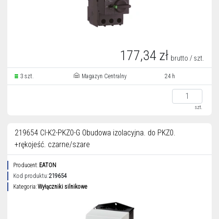
177,34 zł
brutto / szt.
3 szt.
Magazyn Centralny
24 h
szt.
219654 CI-K2-PKZ0-G Obudowa izolacyjna. do PKZ0.
+rękojeść. czarne/szare
Producent:
EATON
Kod produktu:
219654
Kategoria:
Wyłączniki silnikowe