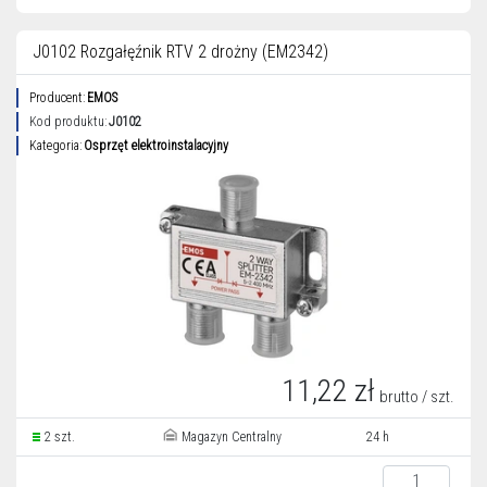
J0102 Rozgałęźnik RTV 2 drożny (EM2342)
Producent:
EMOS
Kod produktu:
J0102
Kategoria:
Osprzęt elektroinstalacyjny
11,22 zł
brutto / szt.
2 szt.
Magazyn Centralny
24 h