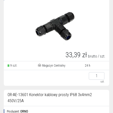
33,39 zł
brutto / szt.
9 szt.
Magazyn Centralny
24 h
szt.
OR-AE-13601 Konektor kablowy prosty IP68 3x4mm2
450V/25A
Producent:
ORNO