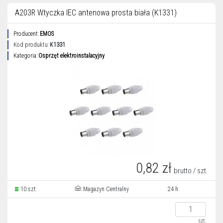
A203R Wtyczka IEC antenowa prosta biała (K1331)
Producent:
EMOS
Kod produktu:
K1331
Kategoria:
Osprzęt elektroinstalacyjny
0,82 zł
brutto / szt.
10 szt.
Magazyn Centralny
24 h
szt.