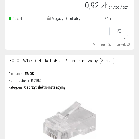
0,92 zł
brutto / szt.
19 szt.
Magazyn Centralny
24 h
szt.
Minimum: 20
Interwał: 20
K0102 Wtyk RJ45 kat.5E UTP nieekranowany (20szt.)
Producent:
EMOS
Kod produktu:
K0102
Kategoria:
Osprzęt elektroinstalacyjny