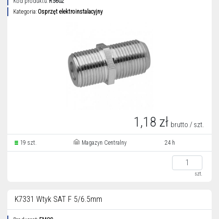
Kod produktu:
R5602
Kategoria:
Osprzęt elektroinstalacyjny
1,18 zł
brutto / szt.
19 szt.
Magazyn Centralny
24 h
szt.
K7331 Wtyk SAT F 5/6.5mm