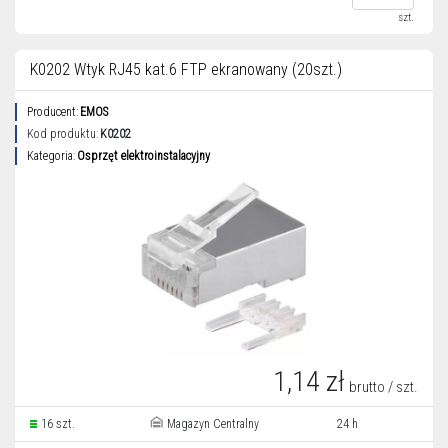
szt.
K0202 Wtyk RJ45 kat.6 FTP ekranowany (20szt.)
Producent:
EMOS
Kod produktu:
K0202
Kategoria:
Osprzęt elektroinstalacyjny
1,14 zł
brutto / szt.
16 szt.
Magazyn Centralny
24 h