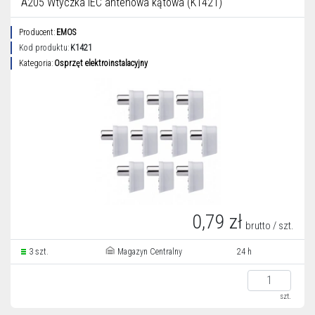
A205 Wtyczka IEC antenowa kątowa (K1421)
Producent:
EMOS
Kod produktu:
K1421
Kategoria:
Osprzęt elektroinstalacyjny
0,79 zł
brutto / szt.
3 szt.
Magazyn Centralny
24 h
szt.