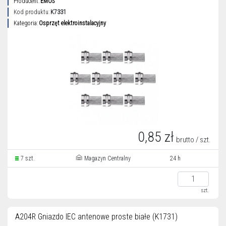
Producent:
EMOS
Kod produktu:
K7331
Kategoria:
Osprzęt elektroinstalacyjny
0,85 zł
brutto / szt.
7 szt.
Magazyn Centralny
24 h
szt.
A204R Gniazdo IEC antenowe proste białe (K1731)