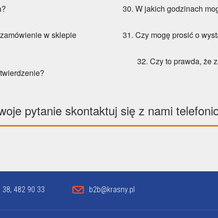
a?
30. W jakich godzinach mog
 zamówienie w sklepie
31. Czy mogę prosić o wyst
32. Czy to prawda, że 
twierdzenie?
woje pytanie skontaktuj się z nami telefoni
 38, 482 90 33
b2b@krasny.pl