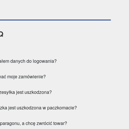
Q
niałem danych do logowania?
ować moje zamówienie?
rzesyłka jest uszkodzona?
aczka jest uszkodzona w paczkomacie?
m paragonu, a chcę zwrócić towar?