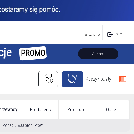
Zaloguj
Załóż konto
cje
PROMO
Zobacz
Koszyk pusty
 przewody
Producenci
Promocje
Outlet
Ponad 3 800 produktów