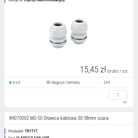
Kategoria:
Osprzęt elektroinstalacyjny
15,45 zł
brutto / szt.
6 szt.
Magazyn Centralny
24 h
szt.
89070002 MG-50 Dławica kablowa 30-38mm szara
Producent:
TRYTYT