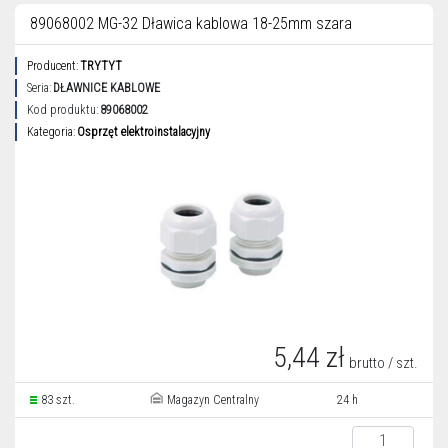
89068002 MG-32 Dławica kablowa 18-25mm szara
Producent:
TRYTYT
Seria:
DŁAWNICE KABLOWE
Kod produktu:
89068002
Kategoria:
Osprzęt elektroinstalacyjny
5,44 zł
brutto / szt.
83 szt.
Magazyn Centralny
24 h