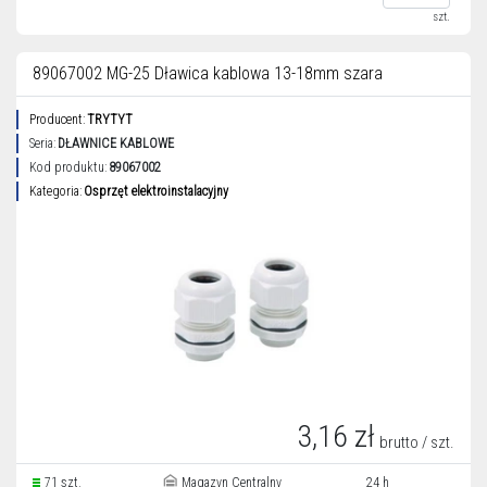
szt.
89067002 MG-25 Dławica kablowa 13-18mm szara
Producent:
TRYTYT
Seria:
DŁAWNICE KABLOWE
Kod produktu:
89067002
Kategoria:
Osprzęt elektroinstalacyjny
3,16 zł
brutto / szt.
71 szt.
Magazyn Centralny
24 h