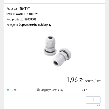
Producent:
TRYTYT
Seria:
DŁAWNICE KABLOWE
Kod produktu:
89058002
Kategoria:
Osprzęt elektroinstalacyjny
1,96 zł
brutto / szt.
90 szt.
Magazyn Centralny
24 h
szt.