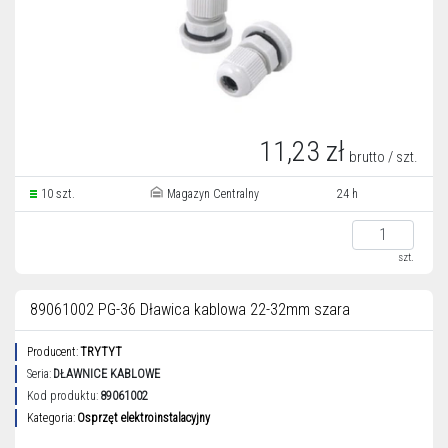
11,23 zł
brutto / szt.
10 szt.
Magazyn Centralny
24 h
szt.
89061002 PG-36 Dławica kablowa 22-32mm szara
Producent:
TRYTYT
Seria:
DŁAWNICE KABLOWE
Kod produktu:
89061002
Kategoria:
Osprzęt elektroinstalacyjny