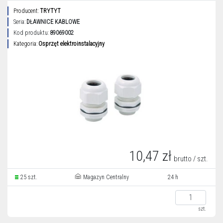
Producent:
TRYTYT
Seria:
DŁAWNICE KABLOWE
Kod produktu:
89069002
Kategoria:
Osprzęt elektroinstalacyjny
10,47 zł
brutto / szt.
25 szt.
Magazyn Centralny
24 h
szt.