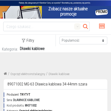
Zobacz nasze aktualne 
PROMO
promocje
Search
Filtry
Dławiki kablowe
Kategoria:
/
/
Osprzęt elektroinstalacyjny
Dławiki kablowe
89071002 MG-63 Dławica kablowa 34-44mm szara
Producent:
TRYTYT
Seria:
DŁAWNICE KABLOWE
Kod produktu:
89071002