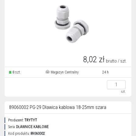
8,02 zł
brutto / szt.
8 szt.
Magazyn Centralny
24 h
szt.
89060002 PG-29 Dławica kablowa 18-25mm szara
Producent:
TRYTYT
Seria:
DŁAWNICE KABLOWE
Kod produktu:
89060002