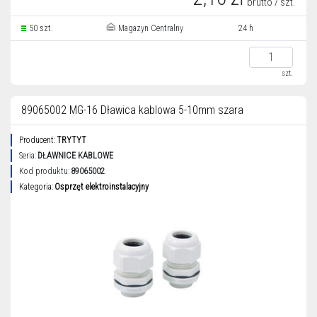
brutto / szt.
50 szt.
Magazyn Centralny
24 h
szt.
89065002 MG-16 Dławica kablowa 5-10mm szara
Producent:
TRYTYT
Seria:
DŁAWNICE KABLOWE
Kod produktu:
89065002
Kategoria:
Osprzęt elektroinstalacyjny