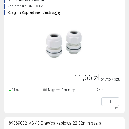
Seria:
DŁAWNICE KABLOWE
Kod produktu:
89070002
Kategoria:
Osprzęt elektroinstalacyjny
11,66 zł
brutto / szt.
11 szt.
Magazyn Centralny
24 h
szt.
89069002 MG-40 Dławica kablowa 22-32mm szara