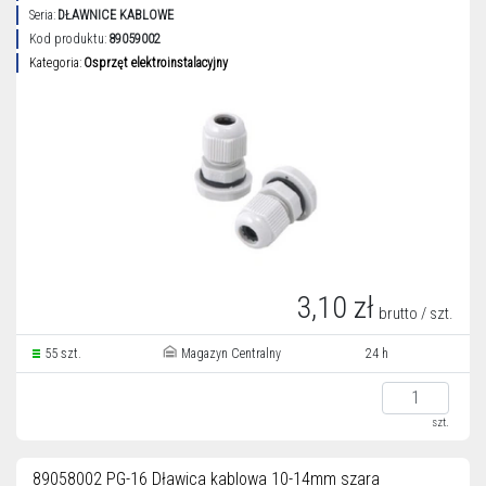
Seria:
DŁAWNICE KABLOWE
Kod produktu:
89059002
Kategoria:
Osprzęt elektroinstalacyjny
3,10 zł
brutto / szt.
55 szt.
Magazyn Centralny
24 h
szt.
89058002 PG-16 Dławica kablowa 10-14mm szara