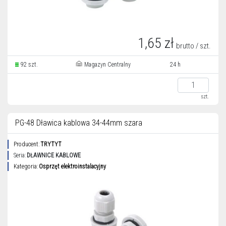
1,65 zł
brutto / szt.
92 szt.
Magazyn Centralny
24 h
szt.
PG-48 Dławica kablowa 34-44mm szara
Producent:
TRYTYT
Seria:
DŁAWNICE KABLOWE
Kategoria:
Osprzęt elektroinstalacyjny