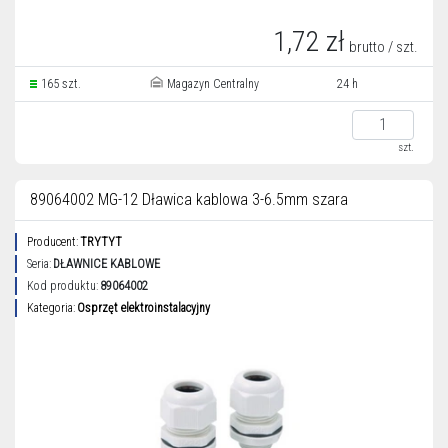
1,72 zł
brutto / szt.
165 szt.
Magazyn Centralny
24 h
szt.
89064002 MG-12 Dławica kablowa 3-6.5mm szara
Producent:
TRYTYT
Seria:
DŁAWNICE KABLOWE
Kod produktu:
89064002
Kategoria:
Osprzęt elektroinstalacyjny