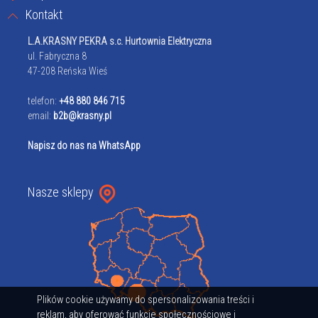
Kontakt
L.A.KRASNY PEKRA s.c. Hurtownia Elektryczna
ul. Fabryczna 8
47-208 Reńska Wieś
telefon:
+48 880 846 715
email:
b2b@krasny.pl
Napisz do nas na WhatsApp
Nasze sklepy
Plików cookie używamy do spersonalizowania treści i
reklam, aby oferować funkcje społecznościowe i