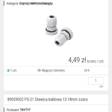
Kategoria:
Osprzęt elektroinstalacyjny
4,49 zł
brutto / szt.
1 szt.
Magazyn Centralny
24 h
szt.
89059002 PG-21 Dławica kablowa 13-18mm szara
Producent:
TRYTYT