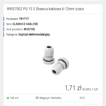
89057002 PG-13.5 Dławica kablowa 6-12mm szara
Producent:
TRYTYT
Seria:
DŁAWNICE KABLOWE
Kod produktu:
89057002
Kategoria:
Osprzęt elektroinstalacyjny
1,71 zł
brutto / szt.
104 szt.
Magazyn Centralny
24 h