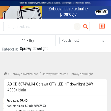
Zobacz nasze aktualne 
PROMO
promocje
Search
Filtry
Oprawy downlight
Kategoria:
/
/
/
Oprawy oświetleniowe
Oprawy wnętrzowe
Oprawy downlight
AD-OD-6074WLX4 Oprawa CITY LED NT downlight 24W
4000K biała
Producent:
ORNO
Kod produktu:
AD-OD-6074WLX4