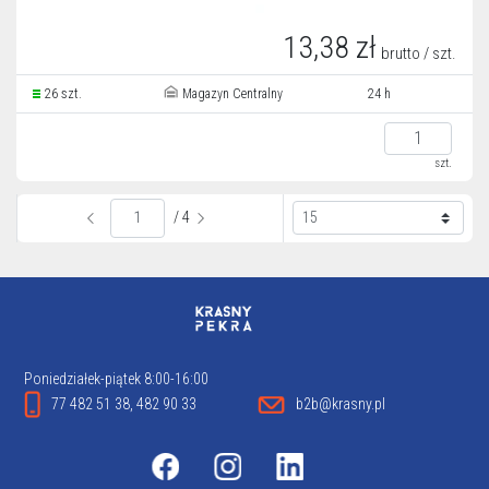
13,38 zł
brutto / szt.
26 szt.
Magazyn Centralny
24 h
szt.
/ 4
Poniedziałek-piątek 8:00-16:00
77 482 51 38, 482 90 33
b2b@krasny.pl