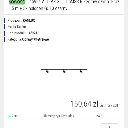
45924 ALTEAR SET 1,5M3S B Zestaw szyna 1-faz
1,5 m + 3x halogen GU10 czarny
Producent:
KANLUX
Marka:
Kanlux
Kod produktu:
45924
Kategoria:
Oprawy wnętrzowe
150,64 zł
brutto / szt.
2 szt.
Magazyn Centralny
24 h