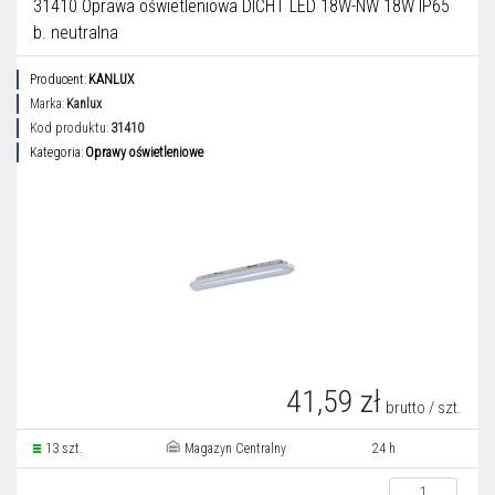
31410 Oprawa oświetleniowa DICHT LED 18W-NW 18W IP65
b. neutralna
Producent:
KANLUX
Marka:
Kanlux
Kod produktu:
31410
Kategoria:
Oprawy oświetleniowe
41,59 zł
brutto / szt.
13 szt.
Magazyn Centralny
24 h