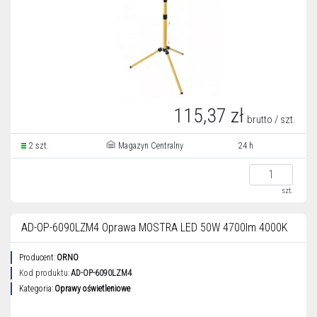
115,37 zł
brutto / szt.
2 szt.
Magazyn Centralny
24 h
szt.
AD-OP-6090LZM4 Oprawa MOSTRA LED 50W 4700lm 4000K
Producent:
ORNO
Kod produktu:
AD-OP-6090LZM4
Kategoria:
Oprawy oświetleniowe