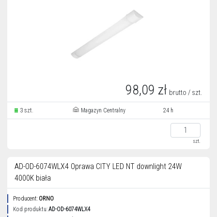
98,09 zł
brutto / szt.
3 szt.
Magazyn Centralny
24 h
szt.
AD-OD-6074WLX4 Oprawa CITY LED NT downlight 24W
4000K biała
Producent:
ORNO
Kod produktu:
AD-OD-6074WLX4