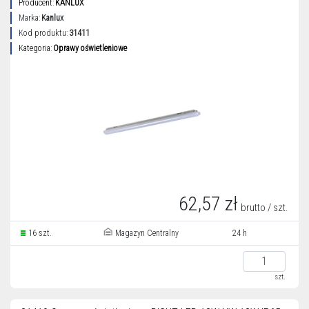
Producent:
KANLUX
Marka:
Kanlux
Kod produktu:
31411
Kategoria:
Oprawy oświetleniowe
62,57 zł
brutto / szt.
16 szt.
Magazyn Centralny
24 h
szt.