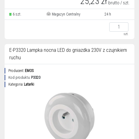
25,23 zł
brutto / szt.
6 szt.
Magazyn Centralny
24 h
szt.
E-P3320 Lampka nocna LED do gniazdka 230V z czujnikiem
ruchu
Producent:
EMOS
Kod produktu:
P3320
Kategoria:
Latarki