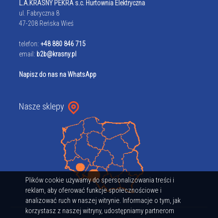
L.A.KRASNY PEKRA s.c. Hurtownia Elektryczna
ul. Fabryczna 8
47-208 Reńska Wieś
telefon:
+48 880 846 715
email:
b2b@krasny.pl
Napisz do nas na WhatsApp
Nasze sklepy
Plików cookie używamy do spersonalizowania treści i
reklam, aby oferować funkcje społecznościowe i
analizować ruch w naszej witrynie. Informacje o tym, jak
korzystasz z naszej witryny, udostępniamy partnerom