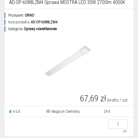
AD-OP-6088LZM4 Oprawa MOSTRA LED 30W 2700lm 4000K
Producent:
ORNO
Kod produktu:
AD-OP-6088LZM4
Kategoria:
Oprawy oświetleniowe
67,69 zł
brutto / szt.
4 szt.
Magazyn Centralny
24 h
szt.