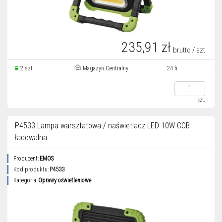
235,91 zł
brutto / szt.
2 szt.
Magazyn Centralny
24 h
szt.
P4533 Lampa warsztatowa / naświetlacz LED 10W COB
ładowalna
Producent:
EMOS
Kod produktu:
P4533
Kategoria:
Oprawy oświetleniowe