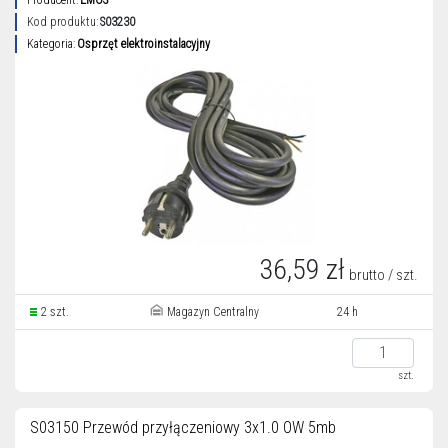
Producent:
EMOS
Kod produktu:
S03230
Kategoria:
Osprzęt elektroinstalacyjny
36,59 zł
brutto / szt.
2 szt.
Magazyn Centralny
24 h
szt.
S03150 Przewód przyłączeniowy 3x1.0 OW 5mb