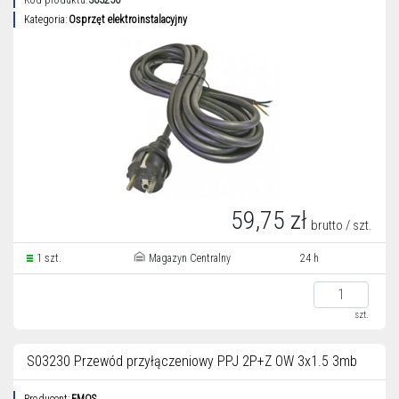
Kod produktu:
S03250
Kategoria:
Osprzęt elektroinstalacyjny
59,75 zł
brutto / szt.
1 szt.
Magazyn Centralny
24 h
szt.
S03230 Przewód przyłączeniowy PPJ 2P+Z OW 3x1.5 3mb