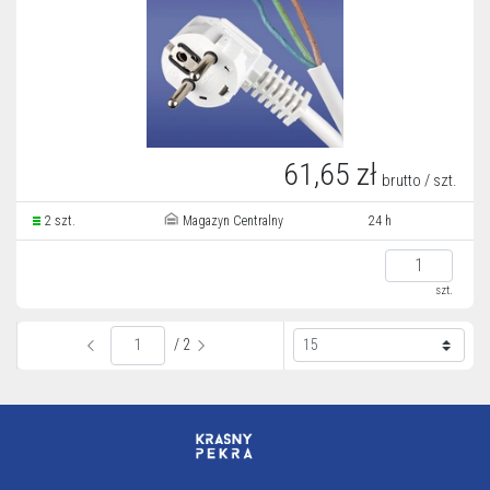
61,65 zł
brutto / szt.
2 szt.
Magazyn Centralny
24 h
szt.
/ 2