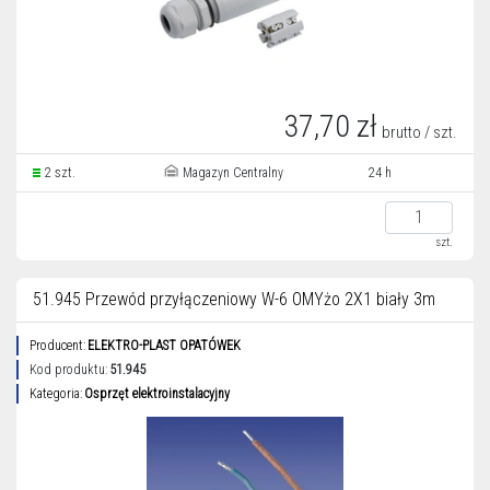
37,70 zł
brutto / szt.
2 szt.
Magazyn Centralny
24 h
szt.
51.945 Przewód przyłączeniowy W-6 OMYżo 2X1 biały 3m
Producent:
ELEKTRO-PLAST OPATÓWEK
Kod produktu:
51.945
Kategoria:
Osprzęt elektroinstalacyjny