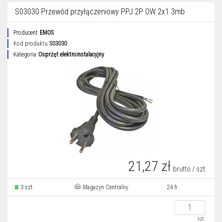
S03030 Przewód przyłączeniowy PPJ 2P OW 2x1 3mb
Producent:
EMOS
Kod produktu:
S03030
Kategoria:
Osprzęt elektroinstalacyjny
21,27 zł
brutto / szt.
3 szt.
Magazyn Centralny
24 h
szt.