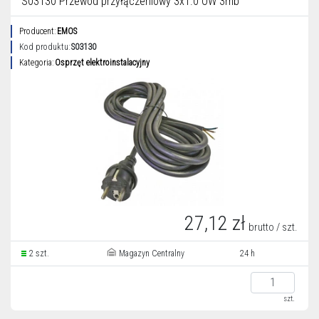
S03130 Przewód przyłączeniowy 3x1.0 OW 3mb
Producent:
EMOS
Kod produktu:
S03130
Kategoria:
Osprzęt elektroinstalacyjny
27,12 zł
brutto / szt.
2 szt.
Magazyn Centralny
24 h
szt.