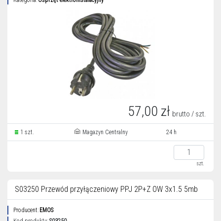
Kategoria:
Osprzęt elektroinstalacyjny
57,00 zł
brutto / szt.
1 szt.
Magazyn Centralny
24 h
szt.
S03250 Przewód przyłączeniowy PPJ 2P+Z OW 3x1.5 5mb
Producent:
EMOS