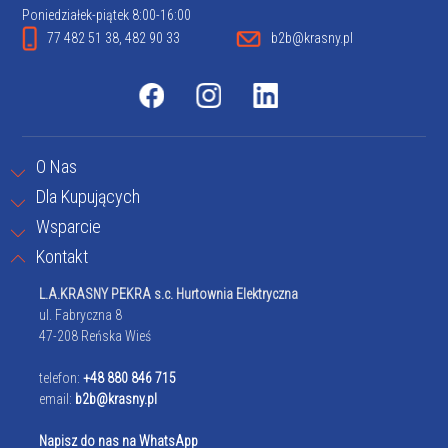
Poniedziałek-piątek 8:00-16:00
77 482 51 38, 482 90 33
b2b@krasny.pl
O Nas
Dla Kupujących
Wsparcie
Kontakt
L.A.KRASNY PEKRA s.c. Hurtownia Elektryczna
ul. Fabryczna 8
47-208 Reńska Wieś
telefon:
+48 880 846 715
email:
b2b@krasny.pl
Napisz do nas na WhatsApp