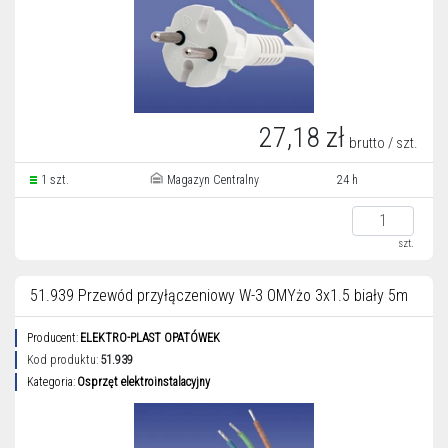
27,18 zł
brutto / szt.
1 szt.
Magazyn Centralny
24 h
szt.
51.939 Przewód przyłączeniowy W-3 OMYżo 3x1.5 biały 5m
Producent:
ELEKTRO-PLAST OPATÓWEK
Kod produktu:
51.939
Kategoria:
Osprzęt elektroinstalacyjny