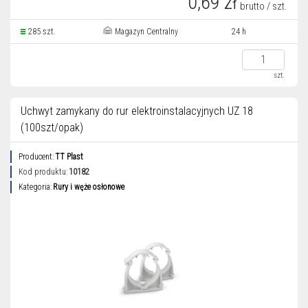
0,69 zł
brutto / szt.
285 szt.
Magazyn Centralny
24 h
szt.
Uchwyt zamykany do rur elektroinstalacyjnych UZ 18
(100szt/opak)
Producent:
TT Plast
Kod produktu:
10182
Kategoria:
Rury i węże osłonowe