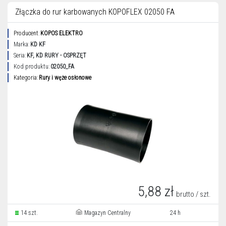
Złączka do rur karbowanych KOPOFLEX 02050 FA
Producent:
KOPOS ELEKTRO
Marka:
KD KF
Seria:
KF, KD RURY - OSPRZĘT
Kod produktu:
02050_FA
Kategoria:
Rury i węże osłonowe
5,88 zł
brutto / szt.
14 szt.
Magazyn Centralny
24 h