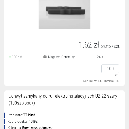
1,62 zł
brutto / szt.
100 szt.
Magazyn Centralny
24 h
szt.
Minimum: 100
Interwał: 100
Uchwyt zamykany do rur elektroinstalacyjnych UZ 22 szary
(100szt/opak)
Producent:
TT Plast
Kod produktu:
10192
Kategoria:
Rury i węże osłonowe