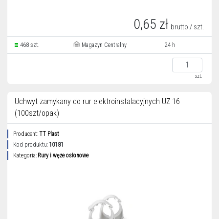
0,65 zł
brutto / szt.
468 szt.
Magazyn Centralny
24 h
szt.
Uchwyt zamykany do rur elektroinstalacyjnych UZ 16
(100szt/opak)
Producent:
TT Plast
Kod produktu:
10181
Kategoria:
Rury i węże osłonowe