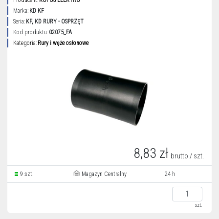
Producent:
KOPOS ELEKTRO
Marka:
KD KF
Seria:
KF, KD RURY - OSPRZĘT
Kod produktu:
02075_FA
Kategoria:
Rury i węże osłonowe
8,83 zł
brutto / szt.
9 szt.
Magazyn Centralny
24 h
szt.