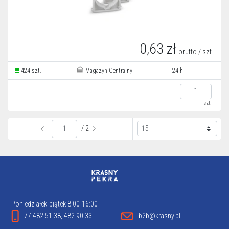
0,63 zł
brutto / szt.
424 szt.
Magazyn Centralny
24 h
szt.
/ 2
Poniedziałek-piątek 8:00-16:00
77 482 51 38, 482 90 33
b2b@krasny.pl