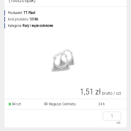
(100szt/opak)
Producent:
TT Plast
Kod produktu:
10186
Kategoria:
Rury i węże osłonowe
1,51 zł
brutto / szt.
84 szt.
Magazyn Centralny
24 h
szt.