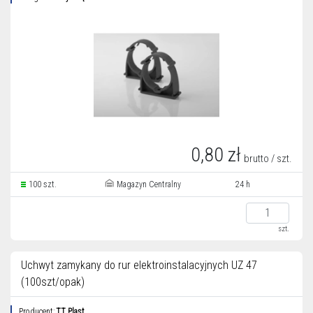
0,80 zł
brutto / szt.
100 szt.
Magazyn Centralny
24 h
szt.
Uchwyt zamykany do rur elektroinstalacyjnych UZ 47
(100szt/opak)
Producent:
TT Plast