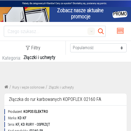
Zobacz nasze aktualne 
PROMO
promocje
Search
Filtry
Złączki i uchwyty
Kategoria:
/
/
Rury i węże osłonowe
Złączki i uchwyty
Złączka do rur karbowanych KOPOFLEX 02160 FA
Producent:
KOPOS ELEKTRO
Marka:
KD KF
Seria:
KF, KD RURY - OSPRZĘT