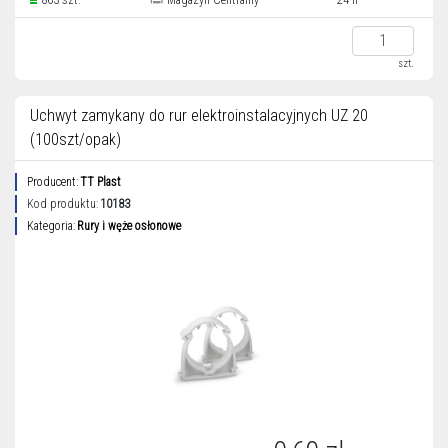
863 szt.
Magazyn Centralny
24 h
szt.
Uchwyt zamykany do rur elektroinstalacyjnych UZ 20
(100szt/opak)
Producent:
TT Plast
Kod produktu:
10183
Kategoria:
Rury i węże osłonowe