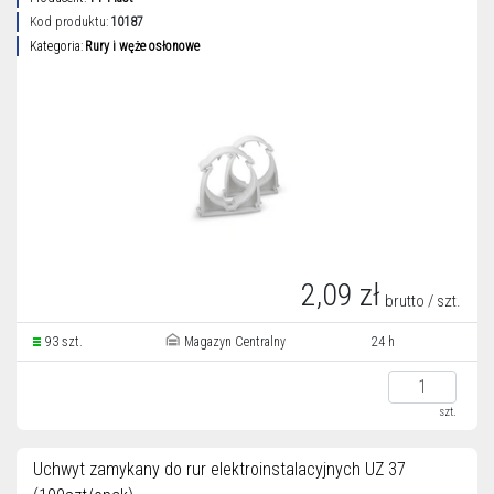
Kod produktu:
10187
Kategoria:
Rury i węże osłonowe
2,09 zł
brutto / szt.
93 szt.
Magazyn Centralny
24 h
szt.
Uchwyt zamykany do rur elektroinstalacyjnych UZ 37