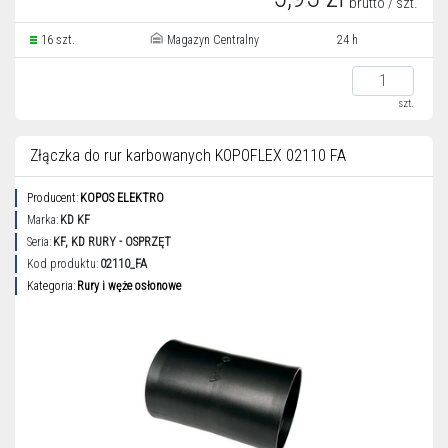
brutto / szt.
16 szt.
Magazyn Centralny
24 h
szt.
Złączka do rur karbowanych KOPOFLEX 02110 FA
Producent:
KOPOS ELEKTRO
Marka:
KD KF
Seria:
KF, KD RURY - OSPRZĘT
Kod produktu:
02110_FA
Kategoria:
Rury i węże osłonowe