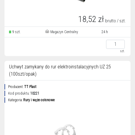
18,52 zł
brutto / szt.
9 szt.
Magazyn Centralny
24 h
szt.
Uchwyt zamykany do rur elektroinstalacyjnych UZ 25
(100szt/opak)
Producent:
TT Plast
Kod produktu:
10221
Kategoria:
Rury i węże osłonowe