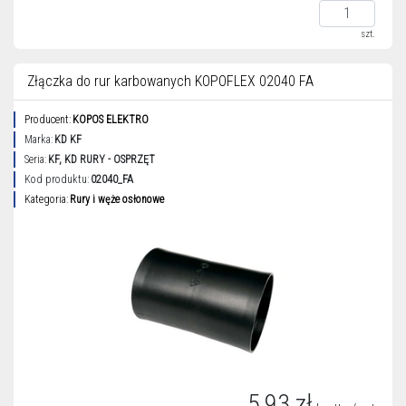
szt.
Złączka do rur karbowanych KOPOFLEX 02040 FA
Producent:
KOPOS ELEKTRO
Marka:
KD KF
Seria:
KF, KD RURY - OSPRZĘT
Kod produktu:
02040_FA
Kategoria:
Rury i węże osłonowe
5,93 zł