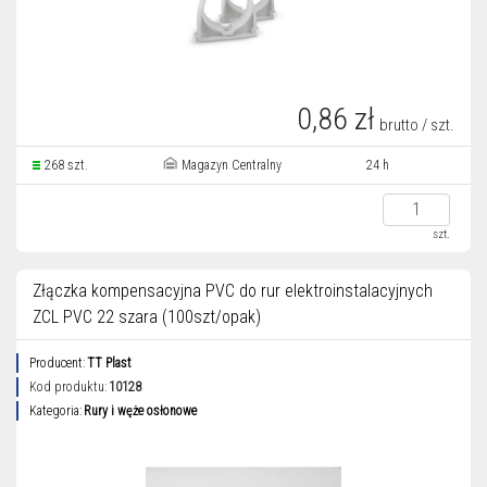
0,86 zł
brutto / szt.
268 szt.
Magazyn Centralny
24 h
szt.
Złączka kompensacyjna PVC do rur elektroinstalacyjnych
ZCL PVC 22 szara (100szt/opak)
Producent:
TT Plast
Kod produktu:
10128
Kategoria:
Rury i węże osłonowe