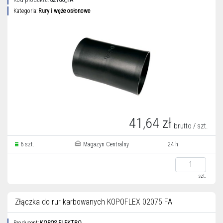
Kod produktu:
02160_FA
Kategoria:
Rury i węże osłonowe
41,64 zł
brutto / szt.
6 szt.
Magazyn Centralny
24 h
szt.
Złączka do rur karbowanych KOPOFLEX 02075 FA