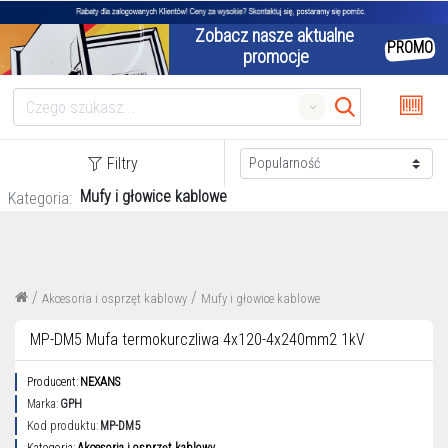
Zobacz nasze aktualne 
PROMO
promocje
Search
Filtry
Mufy i głowice kablowe
Kategoria:
/
/
Akcesoria i osprzęt kablowy
Mufy i głowice kablowe
MP-DM5 Mufa termokurczliwa 4x120-4x240mm2 1kV
Producent:
NEXANS
Marka:
GPH
Kod produktu:
MP-DM5