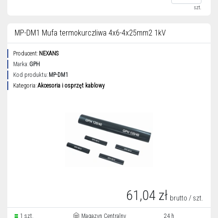
szt.
MP-DM1 Mufa termokurczliwa 4x6-4x25mm2 1kV
Producent:
NEXANS
Marka:
GPH
Kod produktu:
MP-DM1
Kategoria:
Akcesoria i osprzęt kablowy
61,04 zł
brutto / szt.
1 szt.
Magazyn Centralny
24 h