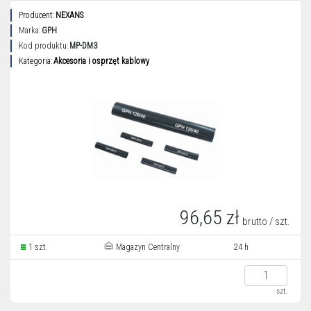
Producent:
NEXANS
Marka:
GPH
Kod produktu:
MP-DM3
Kategoria:
Akcesoria i osprzęt kablowy
96,65 zł
brutto / szt.
1 szt.
Magazyn Centralny
24 h
szt.