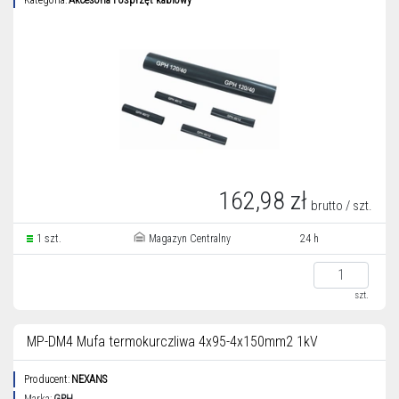
Kategoria:
Akcesoria i osprzęt kablowy
162,98 zł
brutto / szt.
1 szt.
Magazyn Centralny
24 h
szt.
MP-DM4 Mufa termokurczliwa 4x95-4x150mm2 1kV
Producent:
NEXANS