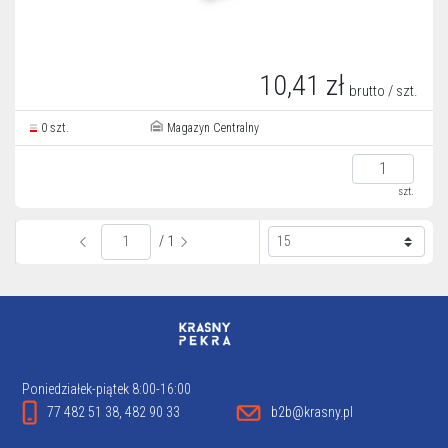
10,41 zł
brutto / szt.
0 szt.
Magazyn Centralny
szt.
/ 1
Poniedziałek-piątek 8:00-16:00
77 482 51 38, 482 90 33
b2b@krasny.pl